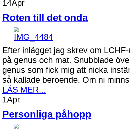
14
Apr
Roten till det onda
Efter inlägget jag skrev om LCHF-
på genus och mat. Snubblade över
genus som fick mig att nicka ins
så kallade beroende. Om ni minns 
LÄS MER...
1
Apr
Personliga påhopp