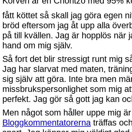
Korven är en Choritzo med 95% köt
fått köttet så skall jag göra egen ni
bröd eftersom jag åt upp alla öv
på till kvällen. Jag är hopplös när j
hand om mig själv.
Så fort det blir stressigt runt mig 
Jag har slarvat med maten, tränin
sig själv att göra. Inte bra men mä
missbrukspersonlighet som mig att 
perfekt. Jag gör så gott jag kan och 
Men något som håller uppe mig är 
Bloggkommentatorerna
träffas och