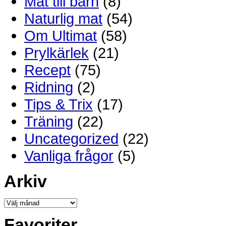
Mat till barn
(8)
Naturlig mat
(54)
Om Ultimat
(58)
Prylkärlek
(21)
Recept
(75)
Ridning
(2)
Tips & Trix
(17)
Träning
(22)
Uncategorized
(22)
Vanliga frågor
(5)
Arkiv
Favoriter