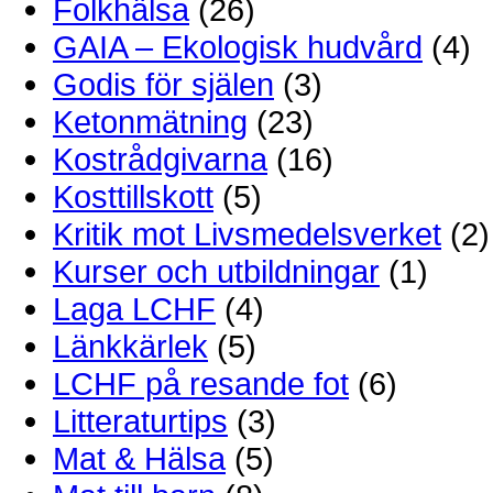
Folkhälsa
(26)
GAIA – Ekologisk hudvård
(4)
Godis för själen
(3)
Ketonmätning
(23)
Kostrådgivarna
(16)
Kosttillskott
(5)
Kritik mot Livsmedelsverket
(2)
Kurser och utbildningar
(1)
Laga LCHF
(4)
Länkkärlek
(5)
LCHF på resande fot
(6)
Litteraturtips
(3)
Mat & Hälsa
(5)