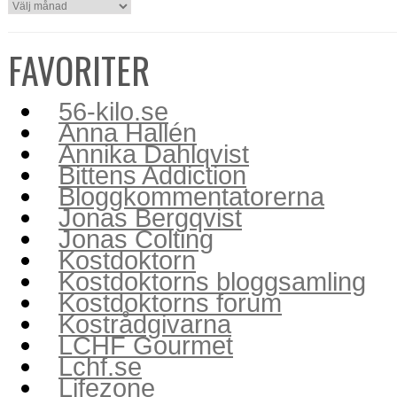
FAVORITER
56-kilo.se
Anna Hallén
Annika Dahlqvist
Bittens Addiction
Bloggkommentatorerna
Jonas Bergqvist
Jonas Colting
Kostdoktorn
Kostdoktorns bloggsamling
Kostdoktorns forum
Kostrådgivarna
LCHF Gourmet
Lchf.se
Lifezone