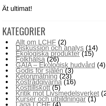
Ät ultimat!
KATEGORIER
Allt om LCHF
(2)
Diskussion och analys
(14)
Ekologiska produkter
(15)
Folkhälsa
(26)
GAIA – Ekologisk hudvård
(4)
Godis för själen
(3)
Ketonmätning
(23)
Kostrådgivarna
(16)
Kosttillskott
(5)
Kritik mot Livsmedelsverket
(
Kurser och utbildningar
(1)
Laga LCHF
(4)