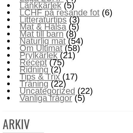
Länkkärlek
(5)
LCHF på resande fot
(6)
Litteraturtips
(3)
Mat & Hälsa
(5)
Mat till barn
(8)
Naturlig mat
(54)
Om Ultimat
(58)
Prylkärlek
(21)
Recept
(75)
Ridning
(2)
Tips & Trix
(17)
Träning
(22)
Uncategorized
(22)
Vanliga frågor
(5)
ARKIV