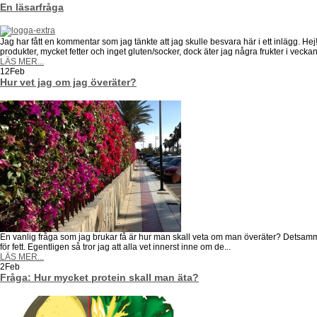
En läsarfråga
Jag har fått en kommentar som jag tänkte att jag skulle besvara här i ett inlägg. Hej
produkter, mycket fetter och inget gluten/socker, dock äter jag några frukter i veck
LÄS MER...
12
Feb
Hur vet jag om jag överäter?
En vanlig fråga som jag brukar få är hur man skall veta om man överäter? Detsamma g
för fett. Egentligen så tror jag att alla vet innerst inne om de...
LÄS MER...
2
Feb
Fråga: Hur mycket protein skall man äta?