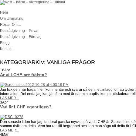
Hem
Om Ultimat.nu
Röster Om…
Kostrådgivning – Privat
Kostrådgivning – Företag
Blogg
Kontakt
KATEGORIARKIV:
VANLIGA FRÅGOR
16
Apr
Är vi LCHF:are frälsta?
Jag fick den här frågan i en kommentar och svarar på den i ett inlägg för jag tycker 
information. Det enda jag kan jämföra med är när min baptist kompis diskuterar relig
LÄS MER...
3
Apr
Vad är LCHF egentligen?
Den senaste tiden har jag funderat ganska mycket på vad LCHF är. Speciellt nu ef
samma åsikt om detta. Vem har rätt till begreppet och kan man säga att detta är LCH
LÄS MER...
4
Mar