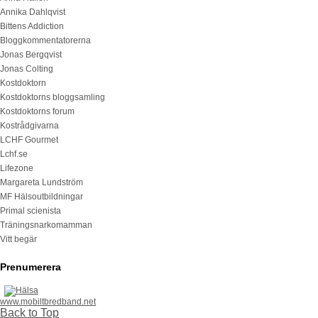
Annika Dahlqvist
Bittens Addiction
Bloggkommentatorerna
Jonas Bergqvist
Jonas Colting
Kostdoktorn
Kostdoktorns bloggsamling
Kostdoktorns forum
Kostrådgivarna
LCHF Gourmet
Lchf.se
Lifezone
Margareta Lundström
MF Hälsoutbildningar
Primal scienista
Träningsnarkomamman
Vitt begär
Prenumerera
www.mobiltbredband.net
Back to Top