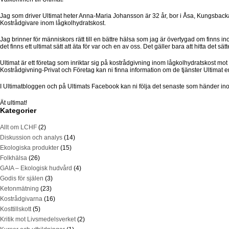
Jag som driver Ultimat heter Anna-Maria Johansson är 32 år, bor i Åsa, Kungsbacka
Kostrådgivare inom lågkolhydratskost.
Jag brinner för människors rätt till en bättre hälsa som jag är övertygad om finns in
det finns ett ultimat sätt att äta för var och en av oss. Det gäller bara att hitta det s
Ultimat är ett företag som inriktar sig på kostrådgivning inom lågkolhydratskost m
Kostrådgivning-Privat och Företag kan ni finna information om de tjänster Ultimat e
I Ultimatbloggen och på Ultimats Facebook kan ni följa det senaste som händer ino
Ät ultimat!
Kategorier
Allt om LCHF
(2)
Diskussion och analys
(14)
Ekologiska produkter
(15)
Folkhälsa
(26)
GAIA – Ekologisk hudvård
(4)
Godis för själen
(3)
Ketonmätning
(23)
Kostrådgivarna
(16)
Kosttillskott
(5)
Kritik mot Livsmedelsverket
(2)