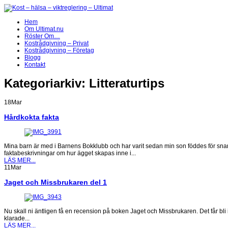
Hem
Om Ultimat.nu
Röster Om…
Kostrådgivning – Privat
Kostrådgivning – Företag
Blogg
Kontakt
Kategoriarkiv:
Litteraturtips
18
Mar
Hårdkokta fakta
Mina barn är med i Barnens Bokklubb och har varit sedan min son föddes för snar
faktabeskrivningar om hur ägget skapas inne i...
LÄS MER...
11
Mar
Jaget och Missbrukaren del 1
Nu skall ni äntligen få en recension på boken Jaget och Missbrukaren. Det får bli i
klarade...
LÄS MER...