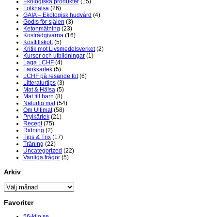
Ekologiska produkter
(15)
Folkhälsa
(26)
GAIA – Ekologisk hudvård
(4)
Godis för själen
(3)
Ketonmätning
(23)
Kostrådgivarna
(16)
Kosttillskott
(5)
Kritik mot Livsmedelsverket
(2)
Kurser och utbildningar
(1)
Laga LCHF
(4)
Länkkärlek
(5)
LCHF på resande fot
(6)
Litteraturtips
(3)
Mat & Hälsa
(5)
Mat till barn
(8)
Naturlig mat
(54)
Om Ultimat
(58)
Prylkärlek
(21)
Recept
(75)
Ridning
(2)
Tips & Trix
(17)
Träning
(22)
Uncategorized
(22)
Vanliga frågor
(5)
Arkiv
Favoriter
56-kilo.se