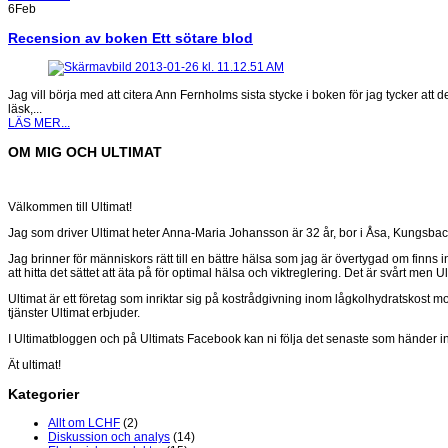
6
Feb
Recension av boken Ett sötare blod
Jag vill börja med att citera Ann Fernholms sista stycke i boken för jag tycker att
läsk,...
LÄS MER...
OM MIG OCH ULTIMAT
Välkommen till Ultimat!
Jag som driver Ultimat heter Anna-Maria Johansson är 32 år, bor i Åsa, Kungsback
Jag brinner för människors rätt till en bättre hälsa som jag är övertygad om finns in
att hitta det sättet att äta på för optimal hälsa och viktreglering. Det är svårt men 
Ultimat är ett företag som inriktar sig på kostrådgivning inom lågkolhydratskost
tjänster Ultimat erbjuder.
I Ultimatbloggen och på Ultimats Facebook kan ni följa det senaste som händer i
Ät ultimat!
Kategorier
Allt om LCHF
(2)
Diskussion och analys
(14)