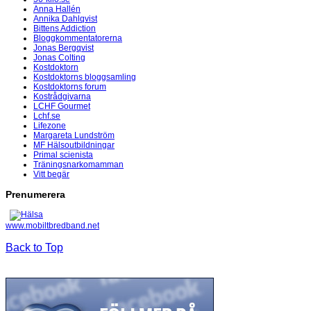
Anna Hallén
Annika Dahlqvist
Bittens Addiction
Bloggkommentatorerna
Jonas Bergqvist
Jonas Colting
Kostdoktorn
Kostdoktorns bloggsamling
Kostdoktorns forum
Kostrådgivarna
LCHF Gourmet
Lchf.se
Lifezone
Margareta Lundström
MF Hälsoutbildningar
Primal scienista
Träningsnarkomamman
Vitt begär
Prenumerera
www.mobiltbredband.net
Back to Top