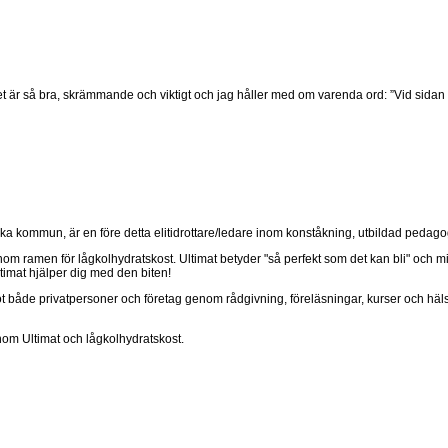
 det är så bra, skrämmande och viktigt och jag håller med om varenda ord: ”Vid sidan o
a kommun, är en före detta elitidrottare/ledare inom konståkning, utbildad pedago
om ramen för lågkolhydratskost. Ultimat betyder "så perfekt som det kan bli" och min fil
Ultimat hjälper dig med den biten!
 mot både privatpersoner och företag genom rådgivning, föreläsningar, kurser och hä
nom Ultimat och lågkolhydratskost.