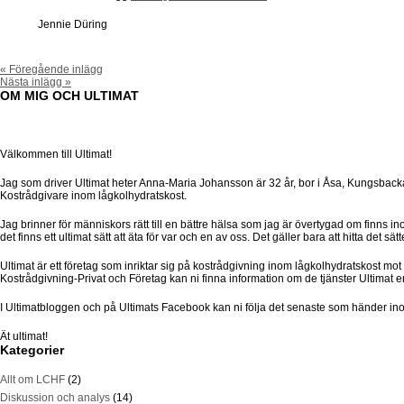
Jennie Düring
« Föregående inlägg
Nästa inlägg »
OM MIG OCH ULTIMAT
Välkommen till Ultimat!
Jag som driver Ultimat heter Anna-Maria Johansson är 32 år, bor i Åsa, Kungsbacka
Kostrådgivare inom lågkolhydratskost.
Jag brinner för människors rätt till en bättre hälsa som jag är övertygad om finns in
det finns ett ultimat sätt att äta för var och en av oss. Det gäller bara att hitta det s
Ultimat är ett företag som inriktar sig på kostrådgivning inom lågkolhydratskost m
Kostrådgivning-Privat och Företag kan ni finna information om de tjänster Ultimat e
I Ultimatbloggen och på Ultimats Facebook kan ni följa det senaste som händer ino
Ät ultimat!
Kategorier
Allt om LCHF
(2)
Diskussion och analys
(14)