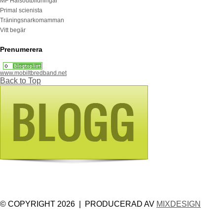
MF Hälsoutbildningar
Primal scienista
Träningsnarkomamman
Vitt begär
Prenumerera
www.mobiltbredband.net
Back to Top
© COPYRIGHT 2026 | PRODUCERAD AV
MIXDESIGN