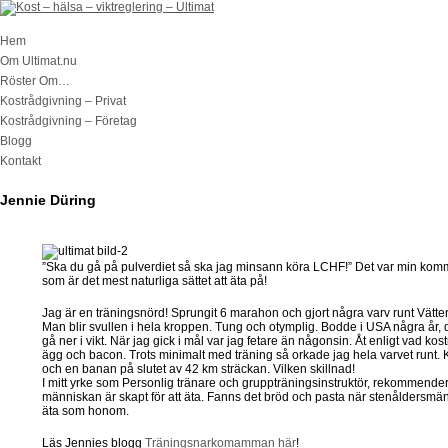
Hem
Om Ultimat.nu
Röster Om…
Kostrådgivning – Privat
Kostrådgivning – Företag
Blogg
Kontakt
Jennie Düring
”Ska du gå på pulverdiet så ska jag minsann köra LCHF!” Det var min komme
som är det mest naturliga sättet att äta på!
Jag är en träningsnörd! Sprungit 6 marahon och gjort några varv runt Vättern 
Man blir svullen i hela kroppen. Tung och otymplig. Bodde i USA några år, det
gå ner i vikt. När jag gick i mål var jag fetare än någonsin. Åt enligt vad 
ägg och bacon. Trots minimalt med träning så orkade jag hela varvet runt. 
och en banan på slutet av 42 km sträckan. Vilken skillnad!
I mitt yrke som Personlig tränare och gruppträningsinstruktör, rekommenderar
människan är skapt för att äta. Fanns det bröd och pasta när stenåldersmä
äta som honom.
Läs Jennies blogg
Träningsnarkomamman här
!