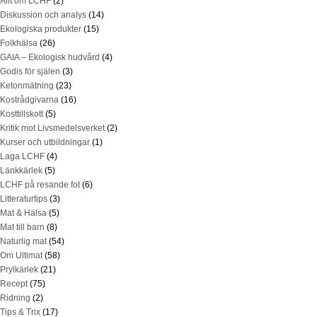
Allt om LCHF
(2)
Diskussion och analys
(14)
Ekologiska produkter
(15)
Folkhälsa
(26)
GAIA – Ekologisk hudvård
(4)
Godis för själen
(3)
Ketonmätning
(23)
Kostrådgivarna
(16)
Kosttillskott
(5)
Kritik mot Livsmedelsverket
(2)
Kurser och utbildningar
(1)
Laga LCHF
(4)
Länkkärlek
(5)
LCHF på resande fot
(6)
Litteraturtips
(3)
Mat & Hälsa
(5)
Mat till barn
(8)
Naturlig mat
(54)
Om Ultimat
(58)
Prylkärlek
(21)
Recept
(75)
Ridning
(2)
Tips & Trix
(17)