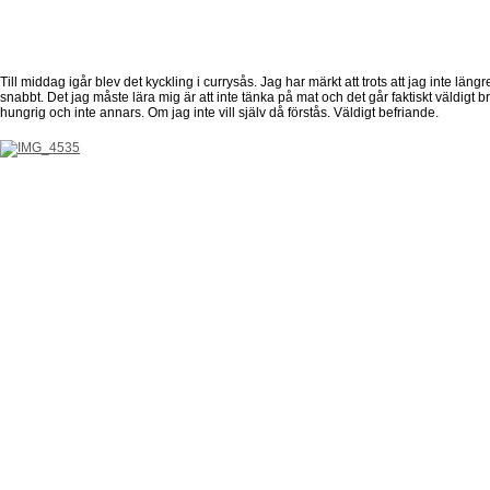
Till middag igår blev det kyckling i currysås. Jag har märkt att trots att jag inte län
snabbt. Det jag måste lära mig är att inte tänka på mat och det går faktiskt väldigt b
hungrig och inte annars. Om jag inte vill själv då förstås. Väldigt befriande.