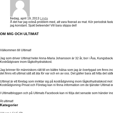
fredag, april 19, 2013
Linda
Å det har jag också problem med, att vara fixerad av mat. Kör periodisk fasta
jag konstant. Sjukt beteende! Vill bara slippa det!
OM MIG OCH ULTIMAT
Välkommen till Ultimat!
Jag som driver Ultimat heter Anna-Maria Johansson är 32 år, bor i Åsa, Kungsbacka
Kostrådgivare inom lågkolhydratskost.
Jag brinner för människors rätt till en bättre hälsa som jag är övertygad om finns in
det finns ett ultimat sätt att äta för var och en av oss. Det gäller bara att hitta det s
Ultimat är ett företag som inriktar sig på kostrådgivning inom lågkolhydratskost m
Kostrådgivning-Privat och Företag kan ni finna information om de tjänster Ultimat e
I Ultimatbloggen och på Ultimats Facebook kan ni följa det senaste som händer ino
Ät ultimat!
Kategorier