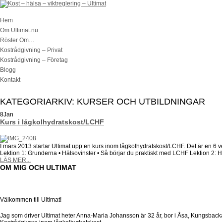
Hem
Om Ultimat.nu
Röster Om…
Kostrådgivning – Privat
Kostrådgivning – Företag
Blogg
Kontakt
KATEGORIARKIV:
KURSER OCH UTBILDNINGAR
8
Jan
Kurs i lågkolhydratskost/LCHF
I mars 2013 startar Ultimat upp en kurs inom lågkolhydratskost/LCHF. Det är en 6 vec
Lektion 1: Grunderna • Hälsovinster • Så börjar du praktiskt med LCHF Lektion 2: 
LÄS MER...
OM MIG OCH ULTIMAT
Välkommen till Ultimat!
Jag som driver Ultimat heter Anna-Maria Johansson är 32 år, bor i Åsa, Kungsbacka