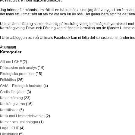
Kostrådgivare inom lågkolhydratskost.
Jag brinner för människors rätt till en bättre hälsa som jag är övertygad om finns in
det finns ett ultimat sätt att äta för var och en av oss. Det gäller bara att hitta det s
Ultimat är ett företag som inriktar sig på kostrådgivning inom lågkolhydratskost m
Kostrådgivning-Privat och Företag kan ni finna information om de tjänster Ultimat e
I Ultimatbloggen och på Ultimats Facebook kan ni följa det senaste som händer ino
Ät ultimat!
Kategorier
Allt om LCHF
(2)
Diskussion och analys
(14)
Ekologiska produkter
(15)
Folkhälsa
(26)
GAIA – Ekologisk hudvård
(4)
Godis för själen
(3)
Ketonmätning
(23)
Kostrådgivarna
(16)
Kosttillskott
(5)
Kritik mot Livsmedelsverket
(2)
Kurser och utbildningar
(1)
Laga LCHF
(4)
Länkkärlek
(5)