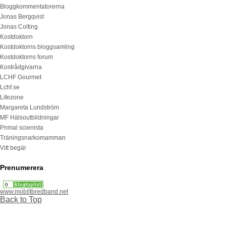
Bloggkommentatorerna
Jonas Bergqvist
Jonas Colting
Kostdoktorn
Kostdoktorns bloggsamling
Kostdoktorns forum
Kostrådgivarna
LCHF Gourmet
Lchf.se
Lifezone
Margareta Lundström
MF Hälsoutbildningar
Primal scienista
Träningsnarkomamman
Vitt begär
Prenumerera
www.mobiltbredband.net
Back to Top