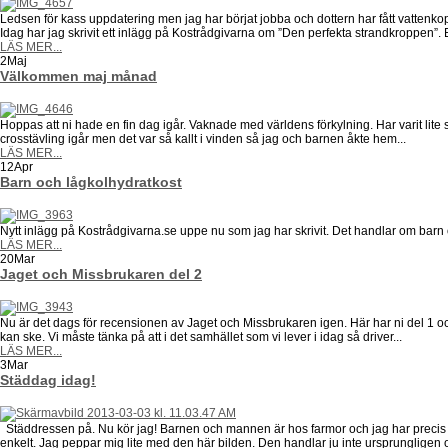
Ledsen för kass uppdatering men jag har börjat jobba och dottern har fått vattenkopp
Idag har jag skrivit ett inlägg på Kostrådgivarna om ”Den perfekta strandkroppen”. E
LÄS MER...
2
Maj
Välkommen maj månad
Hoppas att ni hade en fin dag igår. Vaknade med världens förkylning. Har varit lite 
crosstävling igår men det var så kallt i vinden så jag och barnen åkte hem...
LÄS MER...
12
Apr
Barn och lågkolhydratkost
Nytt inlägg på Kostrådgivarna.se uppe nu som jag har skrivit. Det handlar om barn 
LÄS MER...
20
Mar
Jaget och Missbrukaren del 2
Nu är det dags för recensionen av Jaget och Missbrukaren igen. Här har ni del 1 oc
kan ske. Vi måste tänka på att i det samhället som vi lever i idag så driver...
LÄS MER...
3
Mar
Städdag idag!
Städdressen på. Nu kör jag! Barnen och mannen är hos farmor och jag har precis trän
enkelt. Jag peppar mig lite med den här bilden. Den handlar ju inte ursprungligen 