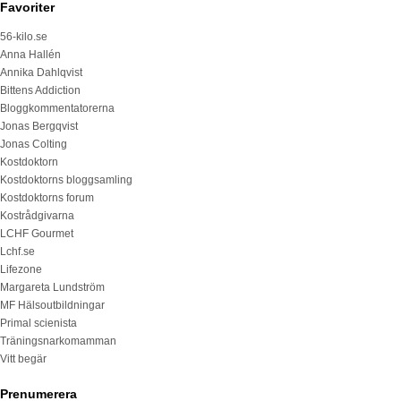
Favoriter
56-kilo.se
Anna Hallén
Annika Dahlqvist
Bittens Addiction
Bloggkommentatorerna
Jonas Bergqvist
Jonas Colting
Kostdoktorn
Kostdoktorns bloggsamling
Kostdoktorns forum
Kostrådgivarna
LCHF Gourmet
Lchf.se
Lifezone
Margareta Lundström
MF Hälsoutbildningar
Primal scienista
Träningsnarkomamman
Vitt begär
Prenumerera