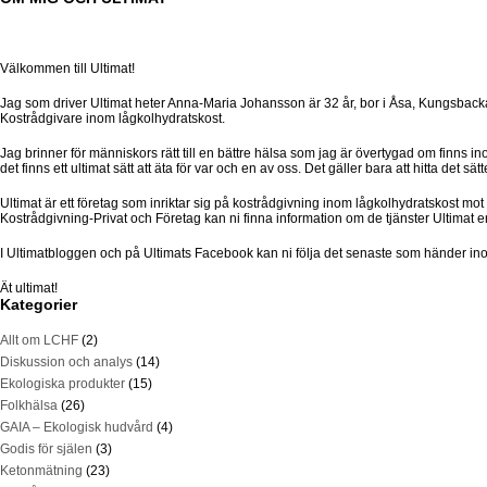
Välkommen till Ultimat!
Jag som driver Ultimat heter Anna-Maria Johansson är 32 år, bor i Åsa, Kungsbacka
Kostrådgivare inom lågkolhydratskost.
Jag brinner för människors rätt till en bättre hälsa som jag är övertygad om finns in
det finns ett ultimat sätt att äta för var och en av oss. Det gäller bara att hitta det s
Ultimat är ett företag som inriktar sig på kostrådgivning inom lågkolhydratskost m
Kostrådgivning-Privat och Företag kan ni finna information om de tjänster Ultimat e
I Ultimatbloggen och på Ultimats Facebook kan ni följa det senaste som händer ino
Ät ultimat!
Kategorier
Allt om LCHF
(2)
Diskussion och analys
(14)
Ekologiska produkter
(15)
Folkhälsa
(26)
GAIA – Ekologisk hudvård
(4)
Godis för själen
(3)
Ketonmätning
(23)