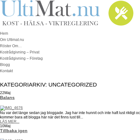
Hem
Om Ultimat.nu
Röster Om…
Kostrådgivning – Privat
Kostrådgivning – Företag
Blogg
Kontakt
KATEGORIARKIV:
UNCATEGORIZED
22
Maj
Balans
Nu var det länge sedan jag bloggade. Jag har inte hunnit och inte haft lust riktigt oc
kommer bara att blogga här när det finns lust till...
LÄS MER...
10
Maj
Tillbaka igen