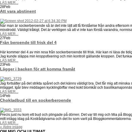
LÄS MER...
28
Feb
Att vara abstinent
När man är sockerberoende så är det inte lätt att få förståelse från andra eftersom 
misstrodd. Väldigt tråkigt. Det är verkligen så att vi inte kan förstå varandra, norm
LÄS MER...
27
Feb
Från beroende till frisk del 4
Här kommer del 4 av min resa från sockerberoende till frisk. Här kan ni läsa de tidig
Jag kunde släppa min kroppsfixering och min kontroll gällande kroppen. Det funkad
LÄS MER...
23
Feb
Lägger i backen för att komma framåt
Jag fortsätter på det strikta spåret och det känns väldigt bra. Det får mig att minsk
inlägget. Igår blev middagen kycklingbiffar med kokt blomkål och basilikamajonnäs
LÄS MER...
14
Feb
Chokladbud till en sockerberoende
Precis just nu kom ett bud och plingade på dörren. Det var till mig och Mia på Blo
mitt inlägg idag på Kostrådgivarna och det liv som varit på Bloggkommentatorerna så ä
LÄS MER...
« Äldre inlägg
OM MIG OCH ULTIMAT