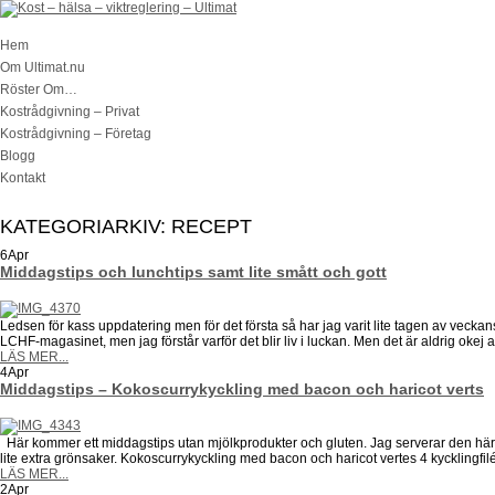
Hem
Om Ultimat.nu
Röster Om…
Kostrådgivning – Privat
Kostrådgivning – Företag
Blogg
Kontakt
KATEGORIARKIV:
RECEPT
6
Apr
Middagstips och lunchtips samt lite smått och gott
Ledsen för kass uppdatering men för det första så har jag varit lite tagen av veckans 
LCHF-magasinet, men jag förstår varför det blir liv i luckan. Men det är aldrig okej at
LÄS MER...
4
Apr
Middagstips – Kokoscurrykyckling med bacon och haricot verts
Här kommer ett middagstips utan mjölkprodukter och gluten. Jag serverar den här mat
lite extra grönsaker. Kokoscurrykyckling med bacon och haricot vertes 4 kycklingfil
LÄS MER...
2
Apr