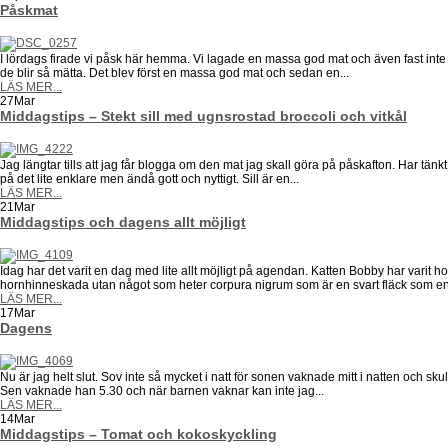
Påskmat
I lördags firade vi påsk här hemma. Vi lagade en massa god mat och även fast inte 
de blir så mätta. Det blev först en massa god mat och sedan en...
LÄS MER...
27
Mar
Middagstips – Stekt sill med ugnsrostad broccoli och vitkål
Jag längtar tills att jag får blogga om den mat jag skall göra på påskafton. Har tänkt 
på det lite enklare men ändå gott och nyttigt. Sill är en...
LÄS MER...
21
Mar
Middagstips och dagens allt möjligt
Idag har det varit en dag med lite allt möjligt på agendan. Katten Bobby har varit 
hornhinneskada utan något som heter corpura nigrum som är en svart fläck som en d
LÄS MER...
17
Mar
Dagens
Nu är jag helt slut. Sov inte så mycket i natt för sonen vaknade mitt i natten och sk
Sen vaknade han 5.30 och när barnen vaknar kan inte jag...
LÄS MER...
14
Mar
Middagstips – Tomat och kokoskyckling