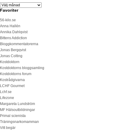
Favoriter
56-kilo.se
Anna Hallén
Annika Dahlqvist
Bittens Addiction
Bloggkommentatorerna
Jonas Bergqvist
Jonas Colting
Kostdoktorn
Kostdoktorns bloggsamling
Kostdoktorns forum
Kostrådgivarna
LCHF Gourmet
Lchf.se
Lifezone
Margareta Lundström
MF Hälsoutbildningar
Primal scienista
Träningsnarkomamman
Vitt begär