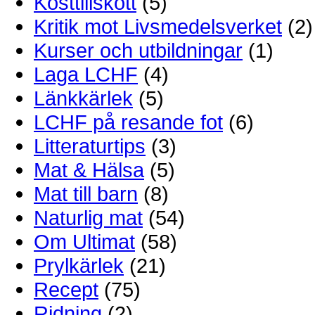
Kosttillskott
(5)
Kritik mot Livsmedelsverket
(2)
Kurser och utbildningar
(1)
Laga LCHF
(4)
Länkkärlek
(5)
LCHF på resande fot
(6)
Litteraturtips
(3)
Mat & Hälsa
(5)
Mat till barn
(8)
Naturlig mat
(54)
Om Ultimat
(58)
Prylkärlek
(21)
Recept
(75)
Ridning
(2)