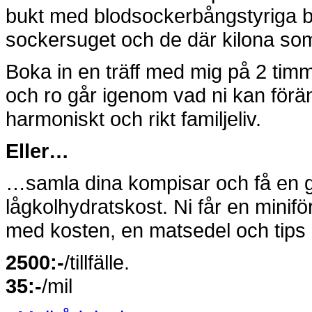
bukt med blodsockerbångstyriga b
sockersuget och de där kilona som
Boka in en träff med mig på 2 timm
och ro går igenom vad ni kan förän
harmoniskt och rikt familjeliv.
Eller…
…samla dina kompisar och få en 
lågkolhydratskost. Ni får en minif
med kosten, en matsedel och tips 
2500:-
/tillfälle.
35:-
/mil