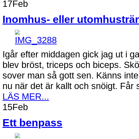
17
Feb
Inomhus- eller utomhusträ
Igår efter middagen gick jag ut i 
blev bröst, triceps och biceps. Skö
sover man så gott sen. Känns inte 
nu när det är kallt och snöigt. Får
LÄS MER...
15
Feb
Ett benpass