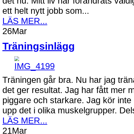
det nu. Mitt liv har förändrats väl
ett helt nytt jobb som...
LÄS MER...
26
Mar
Träningsinlägg
Träningen går bra. Nu har jag trän
det ger resultat. Jag har fått mer 
piggare och starkare. Jag kör inte h
upp det i olika muskelgrupper. Dels 
LÄS MER...
21
Mar