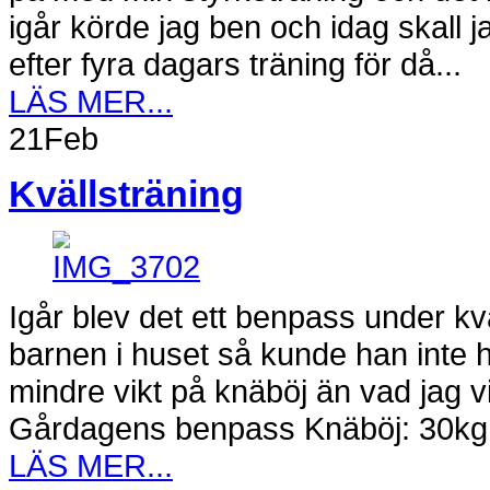
igår körde jag ben och idag skall j
efter fyra dagars träning för då...
LÄS MER...
21
Feb
Kvällsträning
Igår blev det ett benpass under k
barnen i huset så kunde han inte h
mindre vikt på knäböj än vad jag vi
Gårdagens benpass Knäböj: 30kg U
LÄS MER...