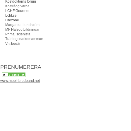
Kostdoktorns forum
Kostrådgivarna
LCHF Gourmet
Lchf.se
Lifezone
Margareta Lundström
MF Hälsoutbildningar
Primal scienista
Träningsnarkomamman
Vitt begär
PRENUMERERA
www.mobiltbredband.net