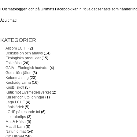
I Ultimatbloggen och på Ultimats Facebook kan ni följa det senaste som händer in
Ät ultimat!
KATEGORIER
Allt om LCHF
(2)
Diskussion och analys
(14)
Ekologiska produkter
(15)
Folkhälsa
(26)
GAIA – Ekologisk hudvård
(4)
Godis för själen
(3)
Ketonmätning
(23)
Kostrådgivarna
(16)
Kosttillskott
(5)
Kritik mot Livsmedelsverket
(2)
Kurser och utbildningar
(1)
Laga LCHF
(4)
Länkkärlek
(5)
LCHF på resande fot
(6)
Litteraturtips
(3)
Mat & Hälsa
(5)
Mat till barn
(8)
Naturlig mat
(54)
Om Ultimat
(58)