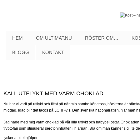
HEM
OM ULTIMAT.NU
RÖSTER OM…
KOS
BLOGG
KONTAKT
KALL UTFLYKT MED VARM CHOKLAD
Nu har vi varit på utflykt och tittat på när min sambo kör cross, böckerna är hämtad
middag. Idag blir det tacos på LCHF-vis. Den svenska nationalrätten. När man har
Jag hade med mig varm choklad på vår lilla utflykt och babybellostar. Chokladen
tryptofan som stimulerar serotoninhalten i hjärnan. Bra om man känner sig lite d
tycker att det hjälper.