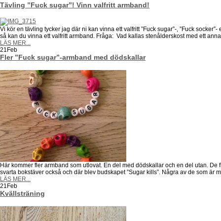
Tävling ”Fuck sugar”! Vinn valfritt armband!
Vi kör en tävling tycker jag där ni kan vinna ett valfritt ”Fuck sugar”-, ”Fuck sock
så kan du vinna ett valfritt armband. Fråga: Vad kallas stenålderskost med ett a
LÄS MER...
21
Feb
Fler ”Fuck sugar”-armband med dödskallar
Här kommer fler armband som utlovat. En del med dödskallar och en del utan. De f
svarta bokstäver också och där blev budskapet ”Sugar kills”. Några av de som är me
LÄS MER...
21
Feb
Kvällsträning