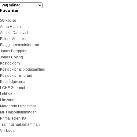
Favoriter
56-kilo.se
Anna Hallén
Annika Dahlqvist
Bittens Addiction
Bloggkommentatorerna
Jonas Bergqvist
Jonas Colting
Kostdoktorn
Kostdoktorns bloggsamling
Kostdoktorns forum
Kostrådgivarna
LCHF Gourmet
Lchf.se
Lifezone
Margareta Lundström
MF Hälsoutbildningar
Primal scienista
Träningsnarkomamman
Vitt begär