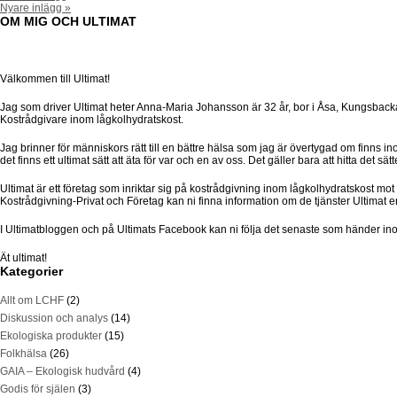
Nyare inlägg »
OM MIG OCH ULTIMAT
Välkommen till Ultimat!
Jag som driver Ultimat heter Anna-Maria Johansson är 32 år, bor i Åsa, Kungsbacka
Kostrådgivare inom lågkolhydratskost.
Jag brinner för människors rätt till en bättre hälsa som jag är övertygad om finns in
det finns ett ultimat sätt att äta för var och en av oss. Det gäller bara att hitta det s
Ultimat är ett företag som inriktar sig på kostrådgivning inom lågkolhydratskost m
Kostrådgivning-Privat och Företag kan ni finna information om de tjänster Ultimat e
I Ultimatbloggen och på Ultimats Facebook kan ni följa det senaste som händer ino
Ät ultimat!
Kategorier
Allt om LCHF
(2)
Diskussion och analys
(14)
Ekologiska produkter
(15)
Folkhälsa
(26)
GAIA – Ekologisk hudvård
(4)
Godis för själen
(3)