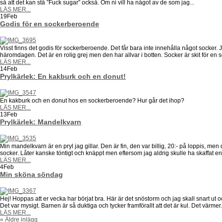
så att det kan stå ”Fuck sugar” också. Om ni vill ha något av de som jag...
LÄS MER...
19
Feb
Godis för en sockerberoende
Visst finns det godis för sockerberoende. Det får bara inte innehålla något socker. J
häromdagen. Det är en rolig grej men den har allvar i botten. Socker är skit för en
LÄS MER...
14
Feb
Prylkärlek: En kakburk och en donut!
En kakburk och en donut hos en sockerberoende? Hur går det ihop?
LÄS MER...
13
Feb
Prylkärlek: Mandelkvarn
Min mandelkvarn är en pryl jag gillar. Den är fin, den var billig, 20:- på loppis, men 
socker. Låter kanske töntigt och knäppt men eftersom jag aldrig skulle ha skaffat en.
LÄS MER...
4
Feb
Min sköna söndag
Hej! Hoppas att er vecka har börjat bra. Här är det snöstorm och jag skall snart ut
Det var mysigt. Barnen är så duktiga och tycker framförallt att det är kul. Det värmer.
LÄS MER...
« Äldre inlägg