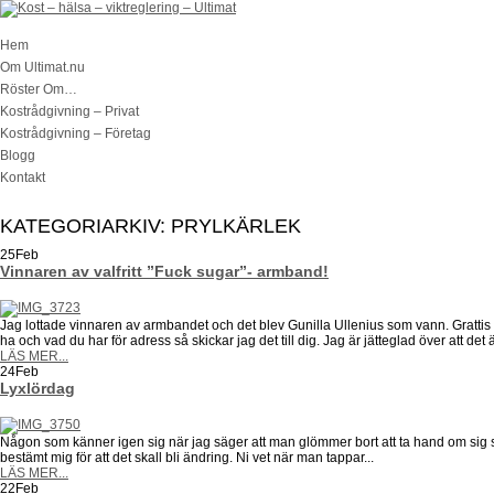
Hem
Om Ultimat.nu
Röster Om…
Kostrådgivning – Privat
Kostrådgivning – Företag
Blogg
Kontakt
KATEGORIARKIV:
PRYLKÄRLEK
25
Feb
Vinnaren av valfritt ”Fuck sugar”- armband!
Jag lottade vinnaren av armbandet och det blev Gunilla Ullenius som vann. Grattis til
ha och vad du har för adress så skickar jag det till dig. Jag är jätteglad över att det är
LÄS MER...
24
Feb
Lyxlördag
Någon som känner igen sig när jag säger att man glömmer bort att ta hand om sig s
bestämt mig för att det skall bli ändring. Ni vet när man tappar...
LÄS MER...
22
Feb