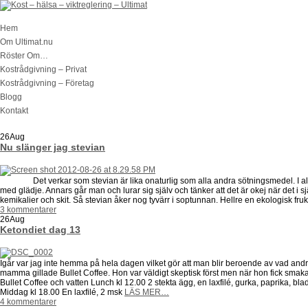
Hem
Om Ultimat.nu
Röster Om…
Kostrådgivning – Privat
Kostrådgivning – Företag
Blogg
Kontakt
26
Aug
Nu slänger jag stevian
Det verkar som stevian är lika onaturlig som alla andra sötningsmedel. I alla fal
med glädje. Annars går man och lurar sig själv och tänker att det är okej när det i s
kemikalier och skit. Så stevian åker nog tyvärr i soptunnan. Hellre en ekologisk fru
3 kommentarer
26
Aug
Ketondiet dag 13
Igår var jag inte hemma på hela dagen vilket gör att man blir beroende av vad and
mamma gillade Bullet Coffee. Hon var väldigt skeptisk först men när hon fick smaka 
Bullet Coffee och vatten Lunch kl 12.00 2 stekta ägg, en laxfilé, gurka, paprika, 
Middag kl 18.00 En laxfilé, 2 msk
LÄS MER…
4 kommentarer