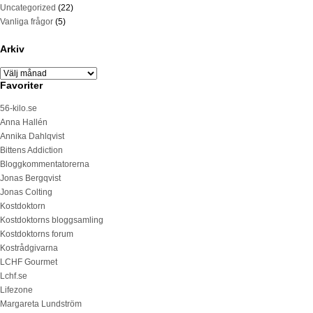
Uncategorized
(22)
Vanliga frågor
(5)
Arkiv
Favoriter
56-kilo.se
Anna Hallén
Annika Dahlqvist
Bittens Addiction
Bloggkommentatorerna
Jonas Bergqvist
Jonas Colting
Kostdoktorn
Kostdoktorns bloggsamling
Kostdoktorns forum
Kostrådgivarna
LCHF Gourmet
Lchf.se
Lifezone
Margareta Lundström