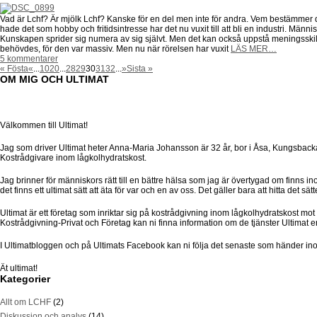
Vad är Lchf? Är mjölk Lchf? Kanske för en del men inte för andra. Vem bestämmer de
hade det som hobby och fritidsintresse har det nu vuxit till att bli en industri. Män
Kunskapen sprider sig numera av sig självt. Men det kan också uppstå meningsskiljak
behövdes, för den var massiv. Men nu när rörelsen har vuxit
LÄS MER…
5 kommentarer
« Fösta
«
...
10
20
...
28
29
30
31
32
...
»
Sista »
OM MIG OCH ULTIMAT
Välkommen till Ultimat!
Jag som driver Ultimat heter Anna-Maria Johansson är 32 år, bor i Åsa, Kungsbacka
Kostrådgivare inom lågkolhydratskost.
Jag brinner för människors rätt till en bättre hälsa som jag är övertygad om finns in
det finns ett ultimat sätt att äta för var och en av oss. Det gäller bara att hitta det s
Ultimat är ett företag som inriktar sig på kostrådgivning inom lågkolhydratskost m
Kostrådgivning-Privat och Företag kan ni finna information om de tjänster Ultimat e
I Ultimatbloggen och på Ultimats Facebook kan ni följa det senaste som händer ino
Ät ultimat!
Kategorier
Allt om LCHF
(2)
Diskussion och analys
(14)