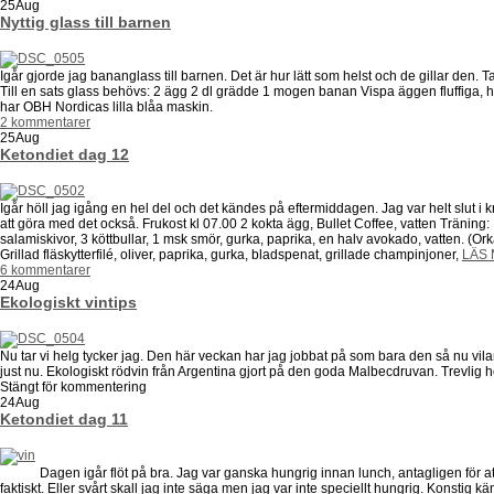
25
Aug
Nyttig glass till barnen
Igår gjorde jag bananglass till barnen. Det är hur lätt som helst och de gillar den. T
Till en sats glass behövs: 2 ägg 2 dl grädde 1 mogen banan Vispa äggen fluffiga, h
har OBH Nordicas lilla blåa maskin.
2 kommentarer
25
Aug
Ketondiet dag 12
Igår höll jag igång en hel del och det kändes på eftermiddagen. Jag var helt slut i 
att göra med det också. Frukost kl 07.00 2 kokta ägg, Bullet Coffee, vatten Träning
salamiskivor, 3 köttbullar, 1 msk smör, gurka, paprika, en halv avokado, vatten. (Or
Grillad fläskytterfilé, oliver, paprika, gurka, bladspenat, grillade champinjoner,
LÄS
6 kommentarer
24
Aug
Ekologiskt vintips
Nu tar vi helg tycker jag. Den här veckan har jag jobbat på som bara den så nu v
just nu. Ekologiskt rödvin från Argentina gjort på den goda Malbecdruvan. Trevlig h
Stängt för kommentering
24
Aug
Ketondiet dag 11
Dagen igår flöt på bra. Jag var ganska hungrig innan lunch, antagligen för att ja
faktiskt. Eller svårt skall jag inte säga men jag var inte speciellt hungrig. Konstig känsl