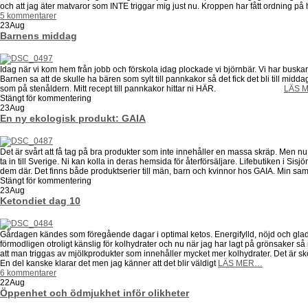
och att jag äter matvaror som INTE triggar mig just nu. Kroppen har fått ordning 
5 kommentarer
23
Aug
Barnens middag
Idag när vi kom hem från jobb och förskola idag plockade vi björnbär. Vi har buskar 
Barnen sa att de skulle ha bären som sylt till pannkakor så det fick det bli till mid
som på stenåldern. Mitt recept till pannkakor hittar ni HÄR.
LÄS 
Stängt för kommentering
23
Aug
En ny ekologisk produkt: GAIA
Det är svårt att få tag på bra produkter som inte innehåller en massa skräp. Men nu
ta in till Sverige. Ni kan kolla in deras hemsida för återförsäljare. Lifebutiken i Sisj
dem där. Det finns både produktserier till män, barn och kvinnor hos GAIA. Min sam
Stängt för kommentering
23
Aug
Ketondiet dag 10
Gårdagen kändes som föregående dagar i optimal ketos. Energifylld, nöjd och glad.
förmodligen otroligt känslig för kolhydrater och nu när jag har lagt på grönsaker så 
att man triggas av mjölkprodukter som innehåller mycket mer kolhydrater. Det är skönt
En del kanske klarar det men jag känner att det blir väldigt
LÄS MER…
6 kommentarer
22
Aug
Öppenhet och ödmjukhet inför olikheter